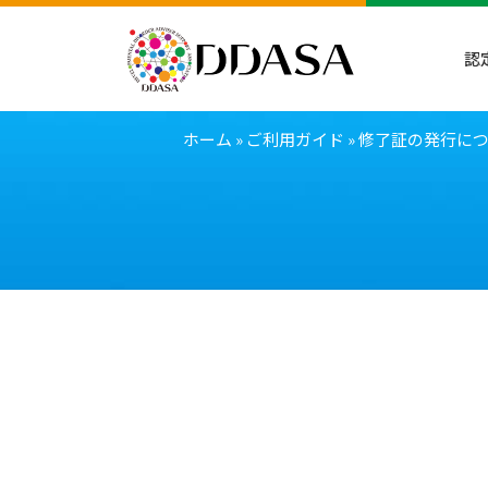
認
ホーム
»
ご利用ガイド
»
修了証の発行に